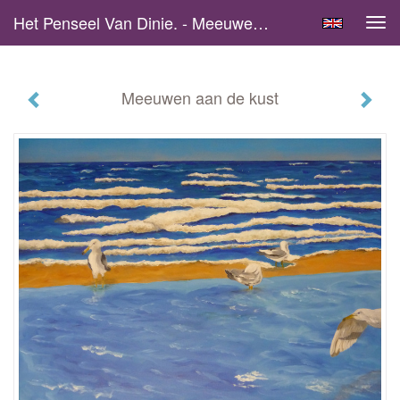
Het Penseel Van Dinie. - Meeuwen Aan De Kust
Tog
navi
Meeuwen aan de kust