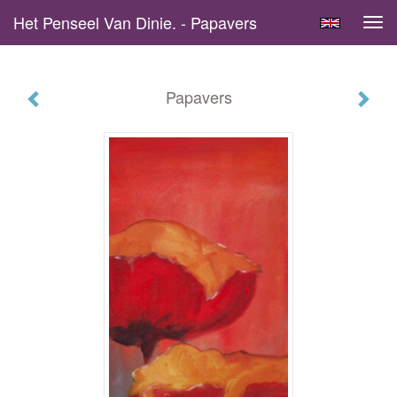
Het Penseel Van Dinie. - Papavers
Tog
navi
Papavers