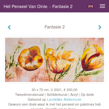
Het Penseel Van Dinie. - Fantasie 2
Tog
navi
Fantasie 2
30 x 70 cm, © 2021, € 200,00
Tweedimensionaal | Schilderkunst | Acryl | Op doek
Getoond op
Landelijke Atelierroute
Gewoon een doek waar ik met het penseel en paletmes heb
gewerkt...Heerlijk om te doen...