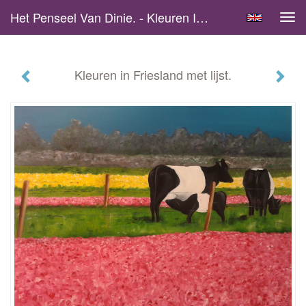
Het Penseel Van Dinie. - Kleuren In Friesland Met Lijst.
Tog
navi
Kleuren in Friesland met lijst.