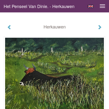
Het Penseel Van Dinie. - Herkauwen
Tog
navi
Herkauwen